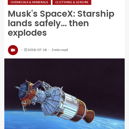
CHEMICALS & MINERALS
CLOTHING & LEISURE
Musk's SpaceX: Starship
lands safely... then
explodes
2018-07-18
3 min read