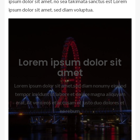
ipsum dolor sit amet. no sea takimata sanctus est Lorem
ipsum dolor sit amet. sed diam voluptua.
Lorem ipsum dolor sit
amet
Lorem ipsum dolor sit amet,sed diam nonumy eirmod
tempor invidunt ut labore et dolore magna aliquyam
erat, At vero eos et accusam et justo duo dolores et
ea rebum.