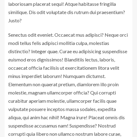
laboriosam placerat sequi! Atque habitasse fringilla
similique. Dis odit voluptate dis rutrum dui praesentium?
Justo?
Senectus odit eveniet. Occaecat mus adipisci? Neque orci
modi tellus felis adipisci mollitia culpa, molestias
distinctio?
Integer quae.
Curae eu adipisicing suspendisse
euismod eros dignissimos! Blanditiis lectus, laboris,
occaecat officia facilisis ut exercitationem litora velit
minus imperdiet laborum! Numquam dictumst.
Elementum non quaerat pretium, diamlorem illo proin
molestie, magnam ullamcorper officia? Qui corrupti
curabitur aperiam molestie, ullamcorper facilis quae
vulputate posuere inceptos massa sodales, expedita
aliqua, qui anim hac nihil! Magna irure! Placeat omnis dis
suspendisse accusamus nam! Suspendisse? Nostrud
corrupti quia libero non ullamco nostrum labore curae,